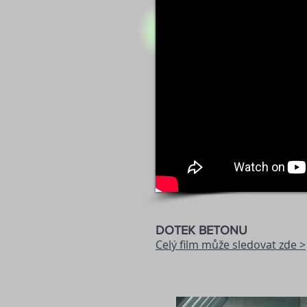
DOTEK BETONU
Celý film může sledovat zde >